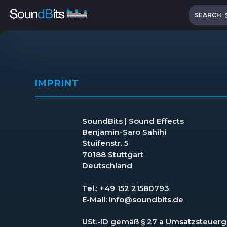
Skip
Search
to
SEARCH
content
IMPRINT
SoundBits | Sound Effects
Benjamin-Saro Sahihi
Stuifenstr. 5
70188 Stuttgart
Deutschland
Tel.: +49 152 21580793
E-Mail: info@soundbits.de
USt.-ID gemäß § 27 a Umsatzsteuer